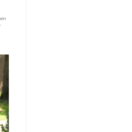
nen
r