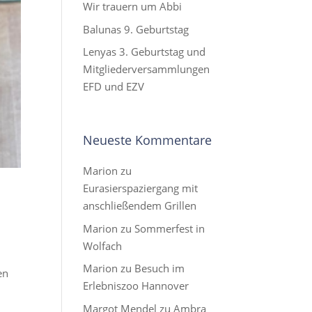
Wir trauern um Abbi
Balunas 9. Geburtstag
Lenyas 3. Geburtstag und
Mitgliederversammlungen
EFD und EZV
Neueste Kommentare
Marion
zu
Eurasierspaziergang mit
anschließendem Grillen
Marion
zu
Sommerfest in
Wolfach
Marion
zu
Besuch im
en
Erlebniszoo Hannover
Margot Mendel
zu
Ambra