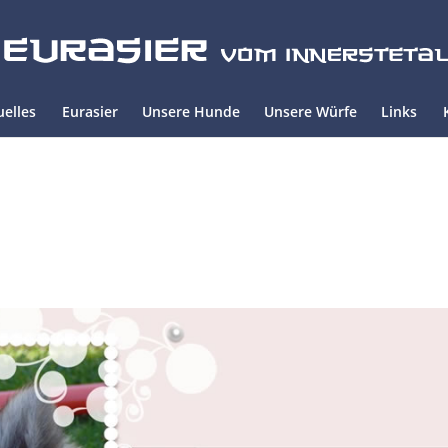
uelles
Eurasier
Unsere Hunde
Unsere Würfe
Links