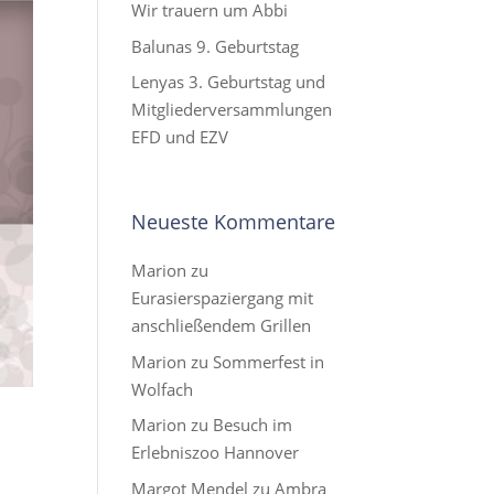
Wir trauern um Abbi
Balunas 9. Geburtstag
Lenyas 3. Geburtstag und
Mitgliederversammlungen
EFD und EZV
Neueste Kommentare
Marion
zu
Eurasierspaziergang mit
anschließendem Grillen
Marion
zu
Sommerfest in
Wolfach
Marion
zu
Besuch im
Erlebniszoo Hannover
Margot Mendel
zu
Ambra