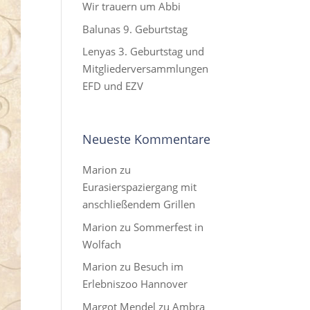
Wir trauern um Abbi
Balunas 9. Geburtstag
Lenyas 3. Geburtstag und
Mitgliederversammlungen
EFD und EZV
Neueste Kommentare
Marion
zu
Eurasierspaziergang mit
anschließendem Grillen
Marion
zu
Sommerfest in
Wolfach
Marion
zu
Besuch im
Erlebniszoo Hannover
Margot Mendel
zu
Ambra