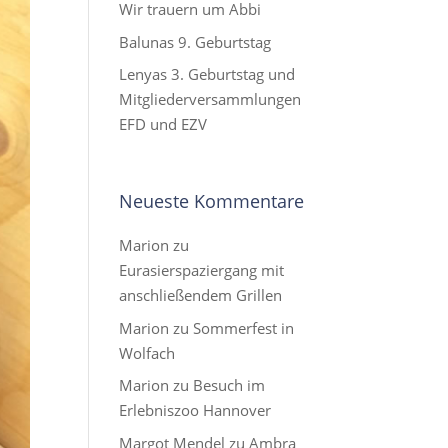
Wir trauern um Abbi
Balunas 9. Geburtstag
Lenyas 3. Geburtstag und
Mitgliederversammlungen
EFD und EZV
Neueste Kommentare
Marion
zu
Eurasierspaziergang mit
anschließendem Grillen
Marion
zu
Sommerfest in
Wolfach
Marion
zu
Besuch im
Erlebniszoo Hannover
Margot Mendel
zu
Ambra