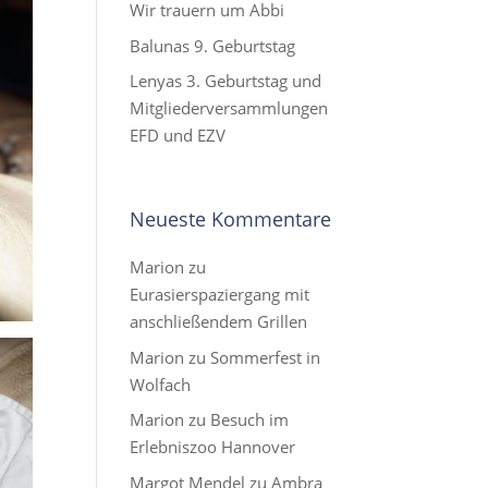
Wir trauern um Abbi
Balunas 9. Geburtstag
Lenyas 3. Geburtstag und
Mitgliederversammlungen
EFD und EZV
Neueste Kommentare
Marion
zu
Eurasierspaziergang mit
anschließendem Grillen
Marion
zu
Sommerfest in
Wolfach
Marion
zu
Besuch im
Erlebniszoo Hannover
Margot Mendel
zu
Ambra