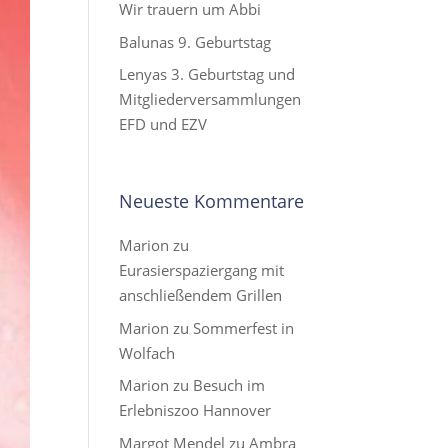
Wir trauern um Abbi
Balunas 9. Geburtstag
Lenyas 3. Geburtstag und
Mitgliederversammlungen
EFD und EZV
Neueste Kommentare
Marion
zu
Eurasierspaziergang mit
anschließendem Grillen
Marion
zu
Sommerfest in
Wolfach
Marion
zu
Besuch im
Erlebniszoo Hannover
Margot Mendel
zu
Ambra