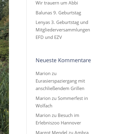
Wir trauern um Abbi
Balunas 9. Geburtstag
Lenyas 3. Geburtstag und
Mitgliederversammlungen
EFD und EZV
Neueste Kommentare
Marion
zu
Eurasierspaziergang mit
anschließendem Grillen
Marion
zu
Sommerfest in
Wolfach
Marion
zu
Besuch im
Erlebniszoo Hannover
Margot Mendel
zu
Ambra