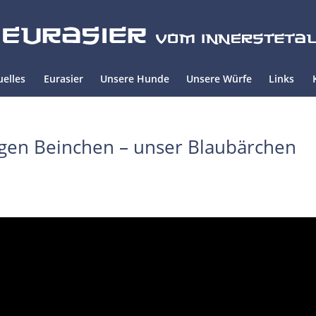
uelles
Eurasier
Unsere Hunde
Unsere Würfe
Links
ligen Beinchen – unser Blaubärchen