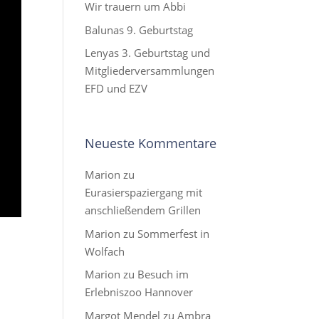
Wir trauern um Abbi
Balunas 9. Geburtstag
Lenyas 3. Geburtstag und
Mitgliederversammlungen
EFD und EZV
Neueste Kommentare
Marion
zu
Eurasierspaziergang mit
anschließendem Grillen
Marion
zu
Sommerfest in
Wolfach
Marion
zu
Besuch im
Erlebniszoo Hannover
Margot Mendel
zu
Ambra