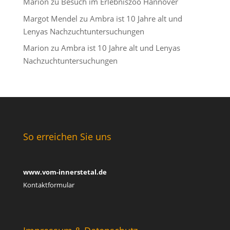
Marion
zu
Besuch im Erlebniszoo Hannover
Margot Mendel
zu
Ambra ist 10 Jahre alt und
Lenyas Nachzuchtuntersuchungen
Marion
zu
Ambra ist 10 Jahre alt und Lenyas
Nachzuchtuntersuchungen
So erreichen Sie uns
www.vom-innerstetal.de
Kontaktformular