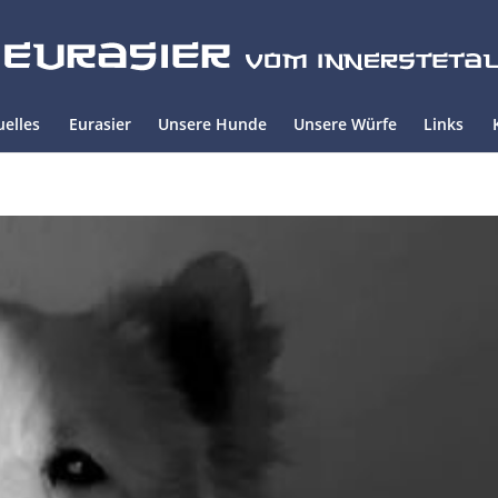
uelles
Eurasier
Unsere Hunde
Unsere Würfe
Links