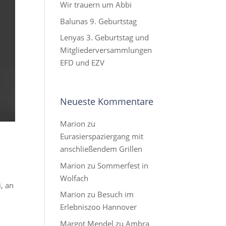
Wir trauern um Abbi
Balunas 9. Geburtstag
Lenyas 3. Geburtstag und
Mitgliederversammlungen
EFD und EZV
Neueste Kommentare
Marion
zu
Eurasierspaziergang mit
anschließendem Grillen
Marion
zu
Sommerfest in
Wolfach
, an
Marion
zu
Besuch im
Erlebniszoo Hannover
Margot Mendel
zu
Ambra