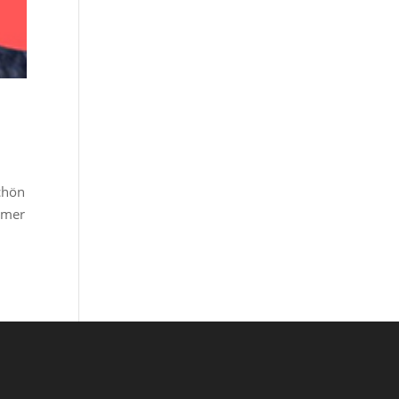
chön
mmer