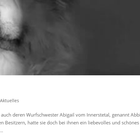
|
Aktuelles
a auch deren Wurfschwester Abigail vom Innerstetal, genannt Abbi
 Besitzern, hatte sie doch bei ihnen ein liebevolles und schönes
..