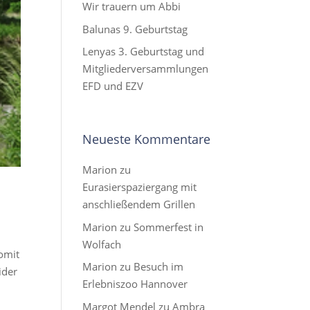
Wir trauern um Abbi
Balunas 9. Geburtstag
Lenyas 3. Geburtstag und
Mitgliederversammlungen
EFD und EZV
Neueste Kommentare
Marion
zu
Eurasierspaziergang mit
anschließendem Grillen
Marion
zu
Sommerfest in
Wolfach
omit
Marion
zu
Besuch im
ider
Erlebniszoo Hannover
Margot Mendel
zu
Ambra