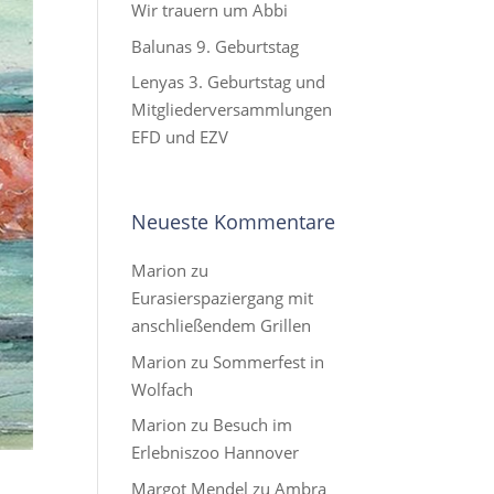
Wir trauern um Abbi
Balunas 9. Geburtstag
Lenyas 3. Geburtstag und
Mitgliederversammlungen
EFD und EZV
Neueste Kommentare
Marion
zu
Eurasierspaziergang mit
anschließendem Grillen
Marion
zu
Sommerfest in
Wolfach
Marion
zu
Besuch im
Erlebniszoo Hannover
Margot Mendel
zu
Ambra