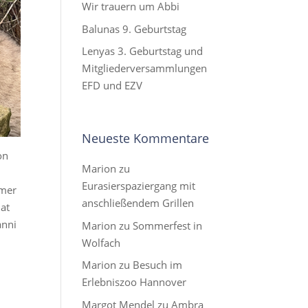
Wir trauern um Abbi
Balunas 9. Geburtstag
Lenyas 3. Geburtstag und
Mitgliederversammlungen
EFD und EZV
Neueste Kommentare
on
Marion
zu
Eurasierspaziergang mit
mmer
anschließendem Grillen
hat
anni
Marion
zu
Sommerfest in
Wolfach
Marion
zu
Besuch im
Erlebniszoo Hannover
Margot Mendel
zu
Ambra