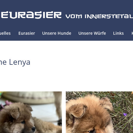
uelles
Eurasier
Unsere Hunde
Unsere Würfe
Links
ne Lenya