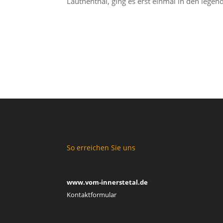
Lauthenthal, ging es erst einmal in den legend
So erreichen Sie uns
www.vom-innerstetal.de
Kontaktformular