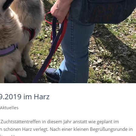
09.2019 im Harz
|
Aktuelles
 Zuchtstättentreffen in diesem Jahr anstatt wie geplant im
en schönen Harz verlegt. Nach einer kleinen Begrüßungsrunde in