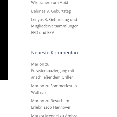
Wir trauern um Abbi
Balunas 9. Geburtstag
Lenyas 3. Geburtstag und
Mitgliederversammlungen
EFD und EZV
Neueste Kommentare
Marion
zu
Eurasierspaziergang mit
anschließendem Grillen
Marion
zu
Sommerfest in
Wolfach
Marion
zu
Besuch im
Erlebniszoo Hannover
Margot Mendel
zu
Ambra