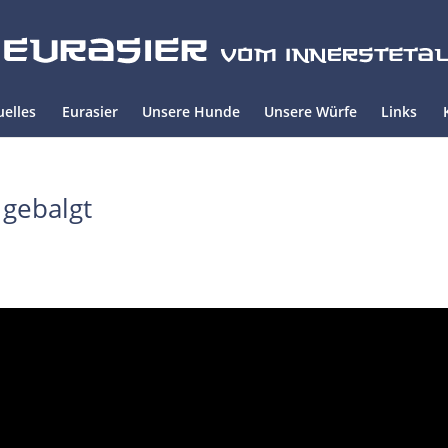
uelles
Eurasier
Unsere Hunde
Unsere Würfe
Links
 gebalgt