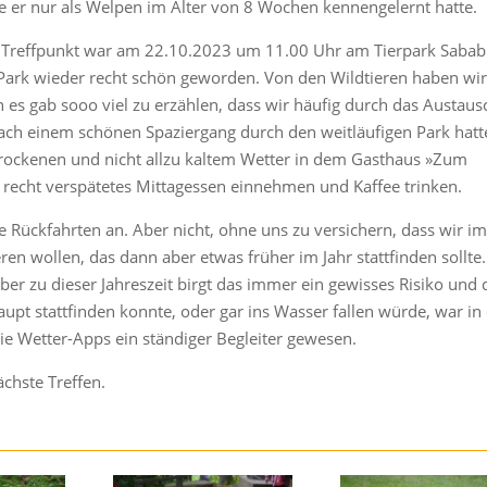
 er nur als Welpen im Alter von 8 Wochen kennengelernt hatte.
r Treffpunkt war am 22.10.2023 um 11.00 Uhr am Tierpark Sabab
 Park wieder recht schön geworden. Von den Wildtieren haben wi
n es gab sooo viel zu erzählen, dass wir häufig durch das Austau
Nach einem schönen Spaziergang durch den weitläufigen Park hat
rockenen und nicht allzu kaltem Wetter in dem Gasthaus »Zum
 recht verspätetes Mittagessen einnehmen und Kaffee trinken.
re Rückfahrten an. Aber nicht, ohne uns zu versichern, dass wir i
en wollen, das dann aber etwas früher im Jahr stattfinden sollte.
ber zu dieser Jahreszeit birgt das immer ein gewisses Risiko und 
aupt stattfinden konnte, oder gar ins Wasser fallen würde, war in
die Wetter-Apps ein ständiger Begleiter gewesen.
ächste Treffen.