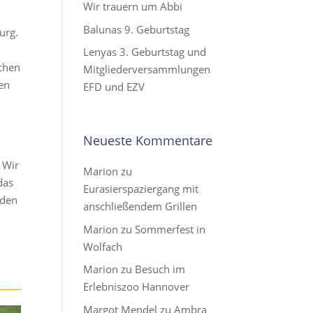
Wir trauern um Abbi
Balunas 9. Geburtstag
urg.
r
Lenyas 3. Geburtstag und
schen
Mitgliederversammlungen
ten
EFD und EZV
Neueste Kommentare
m
 Wir
Marion
zu
das
Eurasierspaziergang mit
 den
anschließendem Grillen
Marion
zu
Sommerfest in
Wolfach
Marion
zu
Besuch im
Erlebniszoo Hannover
Margot Mendel
zu
Ambra